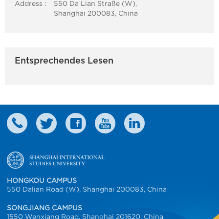
Address :
550 Da Lian Straße (W),
Shanghai 200083, China
Entsprechendes Lesen
HONGKOU CAMPUS
550 Dalian Road (W), Shanghai 200083, China
SONGJIANG CAMPUS
1550 Wenxiang Road, Shanghai 201620, China