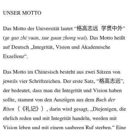
UNSER MOTTO
Das Motto der Universität lautet “
”
格高志远
学贯中外
(
ge gao zhi yuan, xue guan zhong wai
).
Das Motto heißt
auf Deutsch „Integrität, Vision und Akademische
Exzellenz“.
Das Motto im Chinesisch besteht aus zwei Sätzen von
jeweils vier Schriftzeichen.
Der erste Satz, “
”,
格高志远
der bedeutet, dass man die Integrität und Vision haben
sollte, stammt von den Auszügen aus dem
Buch der
Riten
（
）
, darin wird gesagt, „Diejenigen, die
《礼记》
ehrlich reden und mit Integrität handeln, werden mit
Vision leben und mit einem sauberen Ruf sterben.“ Eine