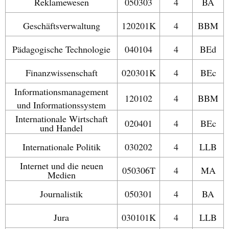
Reklamewesen
050303
4
BA
Geschäftsverwaltung
120201K
4
BBM
Pädagogische Technologie
040104
4
BEd
Finanzwissenschaft
020301K
4
BEc
Informationsmanagement
120102
4
BBM
und Informationssystem
Internationale Wirtschaft
020401
4
BEc
und Handel
Internationale Politik
030202
4
LLB
Internet und die neuen
050306T
4
MA
Medien
Journalistik
050301
4
BA
Jura
030101K
4
LLB