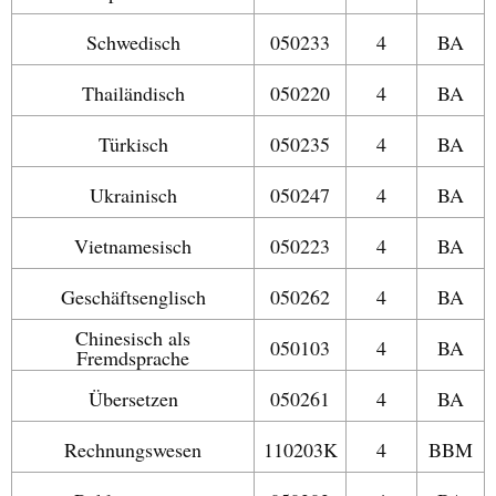
Schwedisch
050233
4
BA
Thailändisch
050220
4
BA
Türkisch
050235
4
BA
Ukrainisch
050247
4
BA
Vietnamesisch
050223
4
BA
Geschäftsenglisch
050262
4
BA
Chinesisch als
050103
4
BA
Fremdsprache
Übersetzen
050261
4
BA
Rechnungswesen
110203K
4
BBM