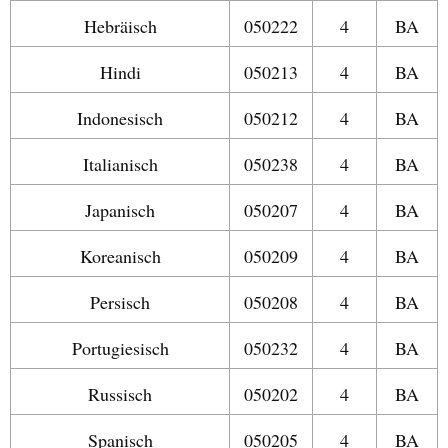
Hebräisch
050222
4
BA
Hindi
050213
4
BA
Indonesisch
050212
4
BA
Italianisch
050238
4
BA
Japanisch
050207
4
BA
Koreanisch
050209
4
BA
Persisch
050208
4
BA
Portugiesisch
050232
4
BA
Russisch
050202
4
BA
Spanisch
050205
4
BA