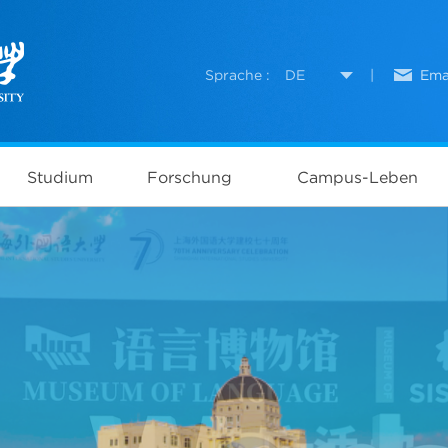
Sprache :
DE
|
Ema
Studium
Forschung
Campus-Leben