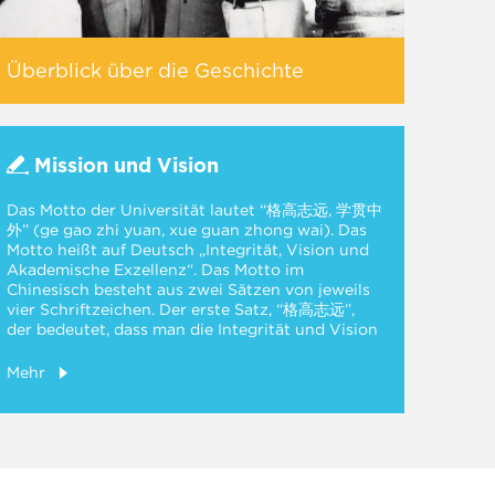
Überblick über die Geschichte
Mission und Vision
Das Motto der Universität lautet “格高志远, 学贯中
外” (ge gao zhi yuan, xue guan zhong wai). Das
Motto heißt auf Deutsch „Integrität, Vision und
Akademische Exzellenz“. Das Motto im
Chinesisch besteht aus zwei Sätzen von jeweils
vier Schriftzeichen. Der erste Satz, “格高志远”,
der bedeutet, dass man die Integrität und Vision
haben sollte, stammt von den Auszügen aus den
Schriften Konfuzius, in denen Konfuzius sagt,
Mehr