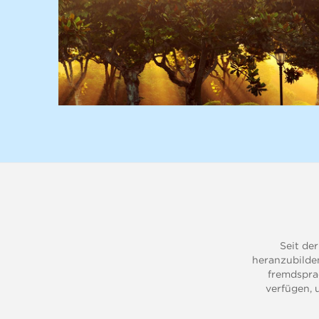
Seit de
heranzubilden
fremdspra
verfügen, 