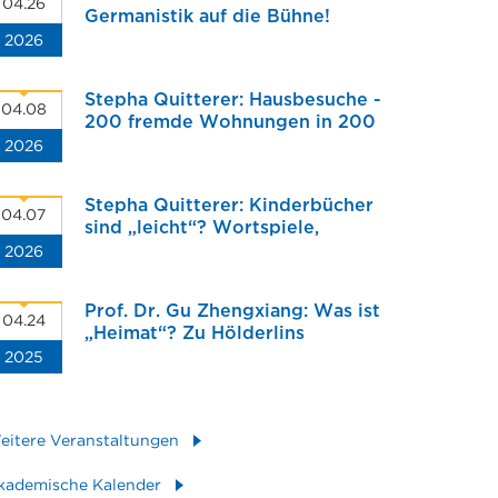
04.26
Germanistik auf die Bühne!
2026
Stepha Quitterer: Hausbesuche -
04.08
200 fremde Wohnungen in 200
2026
Tagen. Eine grenzüberschreitende
„Weltreise“ der anderen Art im
ehemaligen DDR-Bezirk Prenzlauer
Stepha Quitterer: Kinderbücher
Berg in Berlin
04.07
sind „leicht“? Wortspiele,
2026
Neuschöpfungen und doppelt
gedrehter Humor als
Herausforderung für die
Prof. Dr. Gu Zhengxiang: Was ist
Übersetzungsarbeit
04.24
„Heimat“? Zu Hölderlins
2025
Dichtkunst
eitere Veranstaltungen
kademische Kalender