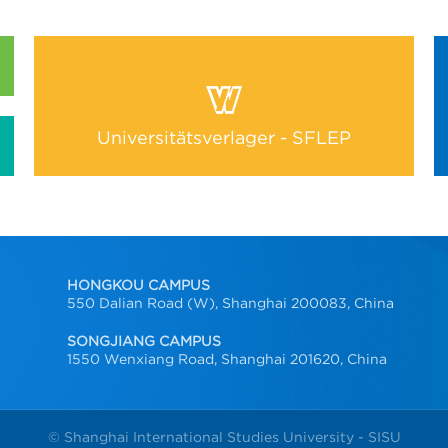
Universitätsverlager - SFLEP
HONGKOU CAMPUS
550 Dalian Road (W), Shanghai 200083, China
SONGJIANG CAMPUS
1550 Wenxiang Road, Shanghai 201620, China
© Shanghai International Studies University - SISU