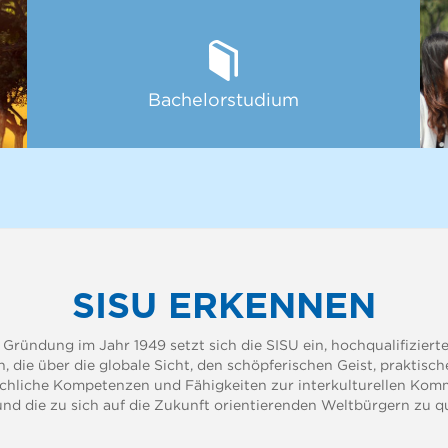
Bachelorstudium
SISU ERKENNEN
r Gründung im Jahr 1949 setzt sich die SISU ein, hochqualifizierte
, die über die globale Sicht, den schöpferischen Geist, praktisch
chliche Kompetenzen und Fähigkeiten zur interkulturellen Kom
und die zu sich auf die Zukunft orientierenden Weltbürgern zu qua