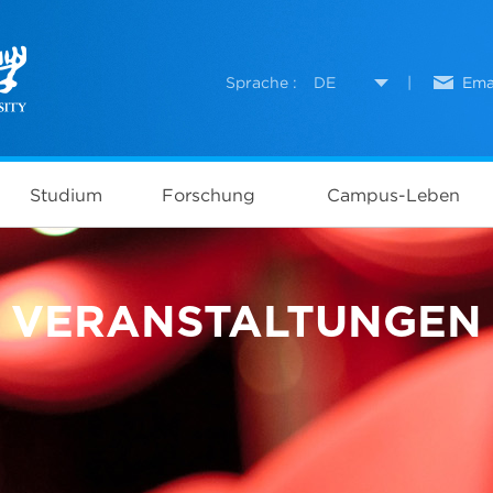
Sprache :
DE
|
Ema
Studium
Forschung
Campus-Leben
VERANSTALTUNGEN