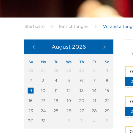
Startseite
>
Einrichtungen
>
Veranstaltung
August
2026
Su
Mo
Tu
We
Th
Fr
Sa
26
27
28
29
30
31
1
0
2
3
4
5
6
7
8
9
10
11
12
13
14
15
16
17
18
19
20
21
22
0
23
24
25
26
27
28
29
30
31
1
2
3
4
5
0