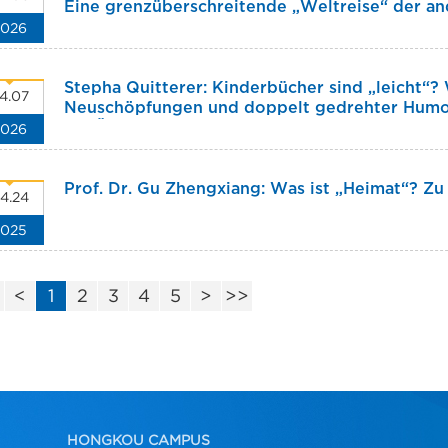
Eine grenzüberschreitende „Weltreise“ der a
2026
DDR-Bezirk Prenzlauer Berg in Berlin
Stepha Quitterer: Kinderbücher sind „leicht“?
4.07
Neuschöpfungen und doppelt gedrehter Humor
2026
die Übersetzungsarbeit
Prof. Dr. Gu Zhengxiang: Was ist „Heimat“? Zu
4.24
2025
<
<
1
2
3
4
5
>
>>
HONGKOU CAMPUS