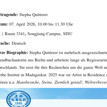
rtragende:
Stepha Quitterer
tum:
07. April 2026, 10.00 bis 11.30 Uhr
t：
,
Raum 3341
Songjiang-Campus, SISU
rache:
Deutsch
rze Biographie:
Stepha Quitterer ist mehrfach ausgezeichnete
endbuchautorin aus Berlin und arbeitete lange als Regisseuri
tschlands. Sie reist für ihre Recherchen um die ganze Welt 
the Institut in Madagaskar. 2025 war sie Artist in Residence
ören u.a.
Hausbesuche
,
Steine. Ziemlich genial!, Weltverbess