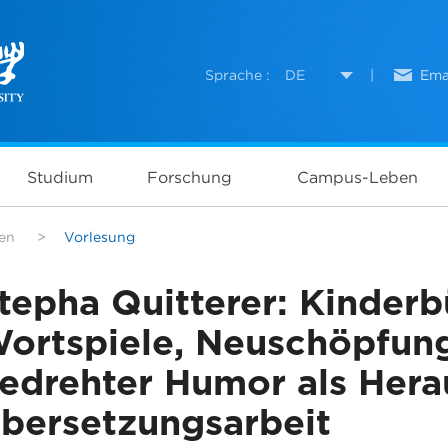
Sprache :
DE
|
Ema
Studium
Forschung
Campus-Leben
en
>
Vorlesung
tepha Quitterer: Kinderb
ortspiele, Neuschöpfun
edrehter Humor als Hera
bersetzungsarbeit