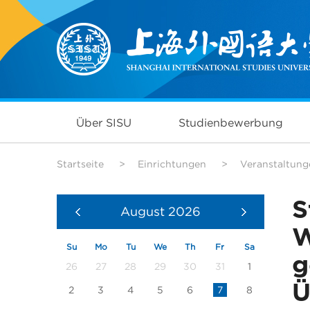
Über SISU
Studienbewerbung
Startseite
>
Einrichtungen
>
Veranstaltung
S
August
2026
W
Su
Mo
Tu
We
Th
Fr
Sa
g
26
27
28
29
30
31
1
Ü
2
3
4
5
6
7
8