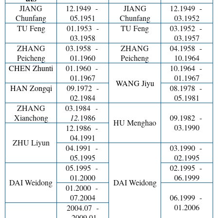
JIANG
12.1949 -
JIANG
12.1949 -
Chunfang
05.1951
Chunfang
03.1952
TU Feng
01.1953 -
TU Feng
03.1952 -
03.1958
03.1957
ZHANG
03.1958 -
ZHANG
04.1958 -
Peicheng
01.1960
Peicheng
10.1964
CHEN Zhunti
01.1960 -
10.1964 -
01.1967
01.1967
WANG Jiyu
HAN Zongqi
09.1972 -
08.1978 -
02.1984
05.1981
ZHANG
03.1984
-
Xianchong
12.
1986
09.1982 -
HU Menghao
03.1990
12.1986 -
04.1991
ZHU Liyun
04.1991 -
03.1990 -
05.1995
02.1995
05.1995 -
02.1995 -
01.2000
06.1999
DAI Weidong
DAI Weidong
01.2000 -
07.2004
06.1999 -
01.2006
2004.07 -
2009.01