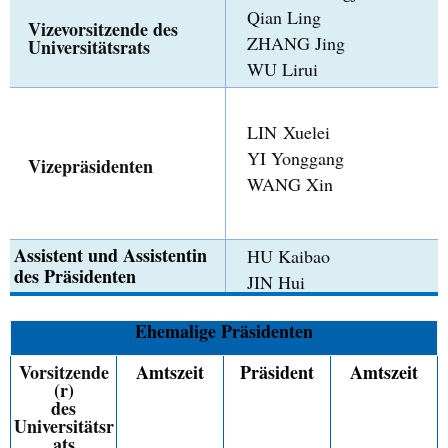
Qian Ling
Vizevorsitzende des
ZHANG Jing
Universitätsrats
WU Lirui
LIN Xuelei
YI Yonggang
Vizepräsidenten
WANG Xin
Assistent und Assistentin
HU Kaibao
des Präsidenten
JIN Hui
Ehemalige Präsidenten
Vorsitzende
Amtszeit
Präsident
Amtszeit
(r)
des
Universitätsr
ats