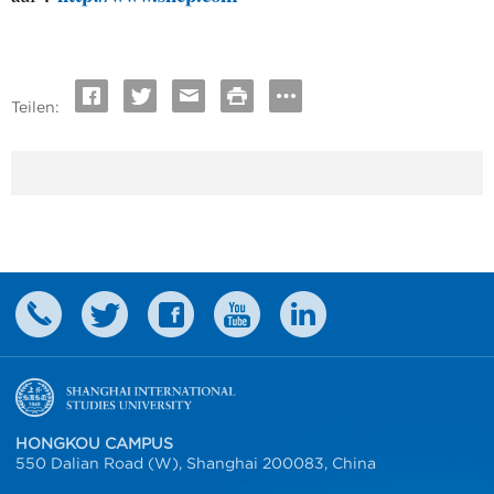
Teilen:
HONGKOU CAMPUS
550 Dalian Road (W), Shanghai 200083, China