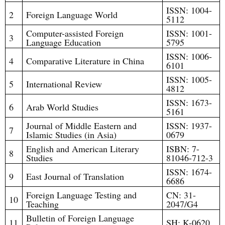
ISSN: 1004-
2
Foreign Language World
5112
Computer-assisted Foreign
ISSN: 1001-
3
Language Education
5795
ISSN: 1006-
4
Comparative Literature in China
6101
ISSN: 1005-
5
International Review
4812
ISSN: 1673-
6
Arab World Studies
5161
Journal of Middle Eastern and
ISSN: 1937-
7
Islamic Studies (in Asia)
0679
English and American Literary
ISBN: 7-
8
Studies
81046-712-3
ISSN: 1674-
9
East Journal of Translation
6686
Foreign Language Testing and
CN: 31-
10
Teaching
2047/G4
Bulletin of Foreign Language
11
SH: K-0620