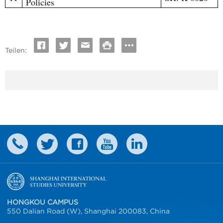
Policies
Teilen:
HONGKOU CAMPUS
550 Dalian Road (W), Shanghai 200083, China