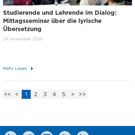
Studierende und Lehrende im Dialog:
Mittagsseminar über die lyrische
Übersetzung
24 November 2025
Mehr Lesen
<<
<
1
2
3
4
5
>
>>