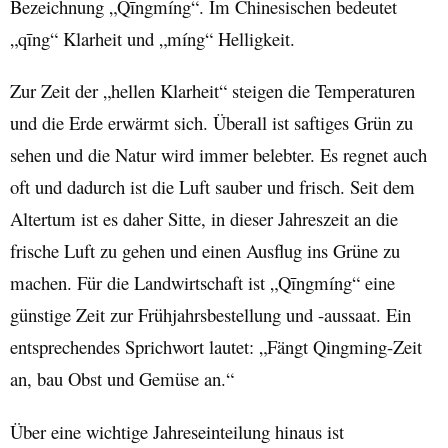
Bezeichnung „Q
ī
ngm
í
ng
“.
Im Chinesischen bedeutet
„q
ī
ng“ Klarheit und „m
í
ng“ Helligkeit.
Zur Zeit der „hellen Klarheit“ steigen die Temperaturen
und die Erde erwärmt sich. Überall ist saftiges Grün zu
sehen und die Natur wird immer belebter. Es regnet auch
oft und dadurch ist die Luft sauber und frisch. Seit dem
Altertum ist es daher Sitte, in dieser Jahreszeit an die
frische Luft zu gehen und einen Ausflug ins Grüne zu
machen. Für die Landwirtschaft ist „Q
ī
ngm
í
ng
“ eine
günstige Zeit zur Frühjahrsbestellung und -aussaat. Ein
entsprechendes Sprichwort lautet: „Fängt Qingming-Zeit
an, bau Obst und Gemüse an.“
Über eine wichtige Jahreseinteilung hinaus ist