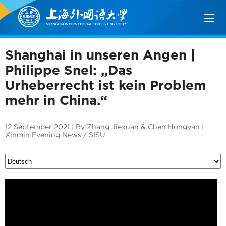
Shanghai in unseren Angen |
Philippe Snel: „Das
Urheberrecht ist kein Problem
mehr in China.“
12 September 2021 | By Zhang Jiexuan & Chen Hongyan |
Xinmin Evening News / SISU