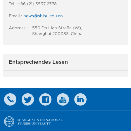
Tel : +86 (21) 3537 2378
Email :
news@shisu.edu.cn
Address :
550 Da Lian Straße (W),
Shanghai 200083, China
Entsprechendes Lesen