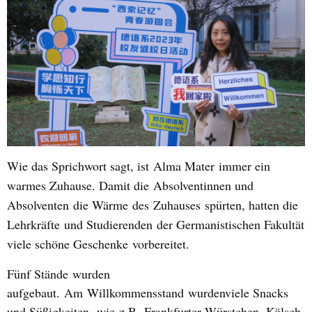
Wie das Sprichwort sagt, ist
Alma Mater
immer ein
warmes Zuhause. Damit die
Absolventinnen und
Absolventen
die Wärme
des
Zuh
auses
spür
te
n, ha
tt
en die
Lehrkräfte
und Studierenden
der Germanistischen Fakultät
viele schöne Geschenke
vorbereitet.
F
ünf Stände
wurden
aufgebaut
.
Am
Willkommensstand
wurden
viele Snacks
und Süßigkeiten
,
wie
z.B.
Frankfurter Würstchen, Kölsch,