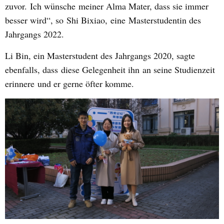
zuvor.
Ich wünsche
m
einer Alma Mater
, dass sie immer
besser wird
“
, so
Shi Bixiao,
eine
Masterstudent
in des
Jahrgangs 2022
.
Li Bin, ein Masterstudent des Jahrgangs 2020, sagte
ebenfalls, dass
diese Gelegenheit ihn
an seine Studienzeit
erinnere
und er gerne öfter komme
.