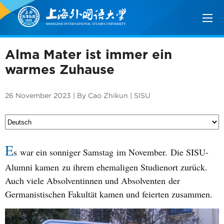
Alma Mater ist immer ein
warmes Zuhause
26 November 2023 | By Cao Zhikun | SISU
E
s
war ein sonniger S
ams
tag
im November
.
Die SISU-
Alumni kamen
zu ihrem ehemaligen Studienort zurück.
Auch viele Absolventinnen und Absolventen
der
G
ermanistischen Fakultät kamen und feierten zusammen
.