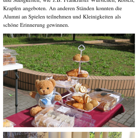
Krapfen
angeboten.
An anderen Ständen
konnten die
Alumn
i an Spielen teilnehmen und
Kleinigkeit
en
als
schöne Erinnerung gewinnen.