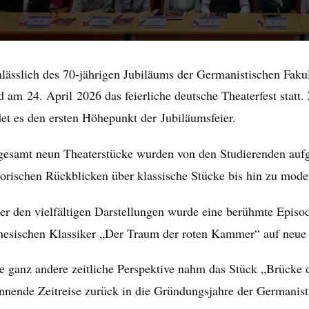
nlässlich des 70-jährigen Jubiläums der Germanistischen Fakul
d am 24. April 2026 das feierliche deutsche Theaterfest sta
det es den ersten Höhepunkt der Jubiläumsfeier.
gesamt neun Theaterstücke wurden von den Studierenden aufg
torischen Rückblicken über klassische Stücke bis hin zu mode
er den vielfältigen Darstellungen wurde eine berühmte Epis
nesischen Klassiker „Der Traum der roten Kammer“ auf neue 
e ganz andere zeitliche Perspektive nahm das Stück „Brücke d
nnende Zeitreise zurück in die Gründungsjahre der Germanist