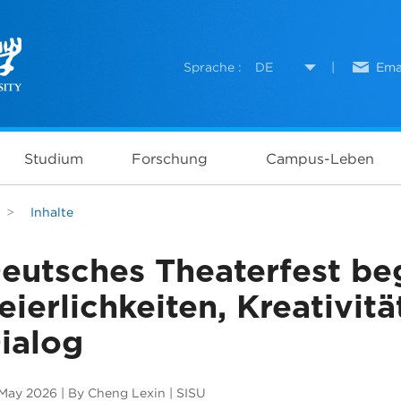
Sprache :
DE
|
Ema
Studium
Forschung
Campus-Leben
>
Inhalte
eutsches Theaterfest beg
eierlichkeiten, Kreativitä
ialog
May 2026 | By Cheng Lexin | SISU