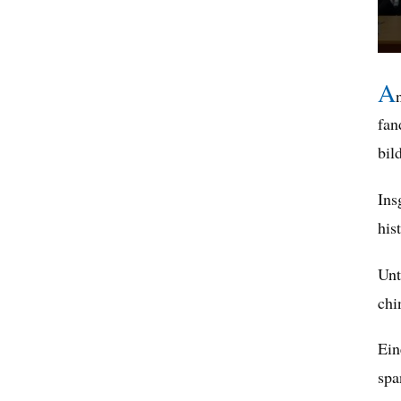
A
fan
bil
Ins
his
Unt
chi
Ein
spa