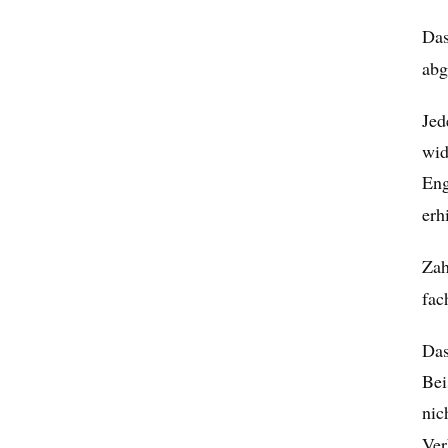
Das
abg
Jed
wid
Eng
erh
Zah
fac
Das
Bei
nic
Ver