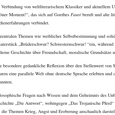
 Verbindung von weltliterarischem Klassiker und aktuellem Un
öner Moment!“, das sich auf Goethes
Faust
beruft und alte l
dienerfahrungen verbindet.
zentralen Themen wie weiblicher Selbstbestimmung und soli
aterstück „Brüderschwur? Schwesternschwur! “ein, während 
erne Geschichte über Freundschaft, moralische Grundsätze un
e besondere gedankliche Reflexion über den Stellenwert von S
uren eine parallele Welt ohne deutsche Sprache erlebten und d
annten.
losophische Fragen nach Wissen und dem Geheimnis des Unbek
chichte „Die Antwort“, wohingegen „Das Trojanische Pferd“ d
 die Themen Krieg, Angst und Eroberung anschaulich darstell