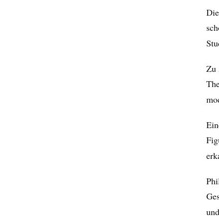
Die
sch
Stu
Zu 
The
mod
Ein
Fig
erk
Phi
Ges
und