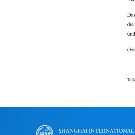
Das
die
und
(Ve
Teil