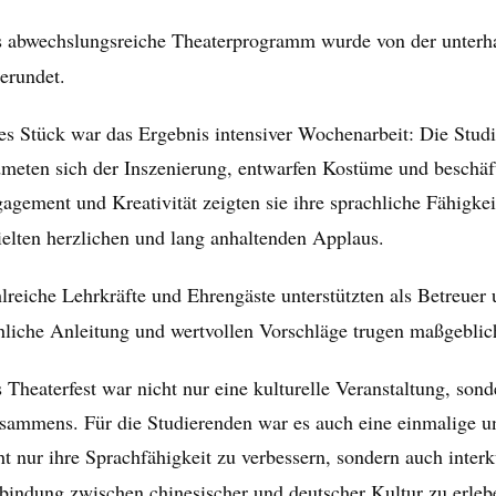
 abwechslungsreiche Theaterprogramm wurde von der unterhal
erundet.
es Stück war das Ergebnis intensiver Wochenarbeit: Die Stu
meten sich der Inszenierung, entwarfen Kostüme und beschäft
agement und Kreativität zeigten sie ihre sprachliche Fähigkei
ielten herzlichen und lang anhaltenden Applaus.
lreiche Lehrkräfte und Ehrengäste unterstützten als Betreuer 
hliche Anleitung und wertvollen Vorschläge trugen maßgeblich
 Theaterfest war nicht nur eine kulturelle Veranstaltung, so
sammens. Für die Studierenden war es auch eine einmalige un
ht nur ihre Sprachfähigkeit zu verbessern, sondern auch inter
bindung zwischen chinesischer und deutscher Kultur zu erleb