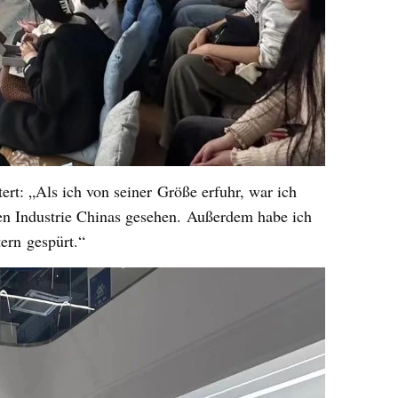
ert: „
Als ich von seiner
Größe erfuhr, war ich
en Industrie Chinas gesehen.
Außerdem habe ich
tern
gespürt.
“