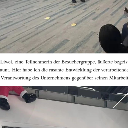
Liwei
, eine Teilnehmerin der Besuchergruppe, äußerte begeist
taunt.
Hier habe ich die rasante
Entwicklung der verarbeitend
Verantwortung des Unternehmens gegenüber seinen Mitarbei