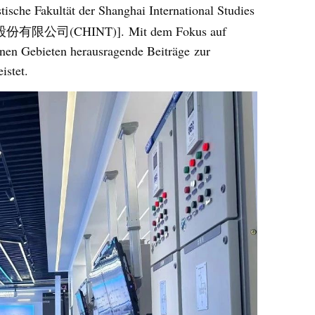
ische Fakultät der Shanghai International Studies
股份有限公司
(CHINT)
]
.
Mit dem Fo
k
us auf
enen Gebieten herausragende Beiträge
zu
r
istet.