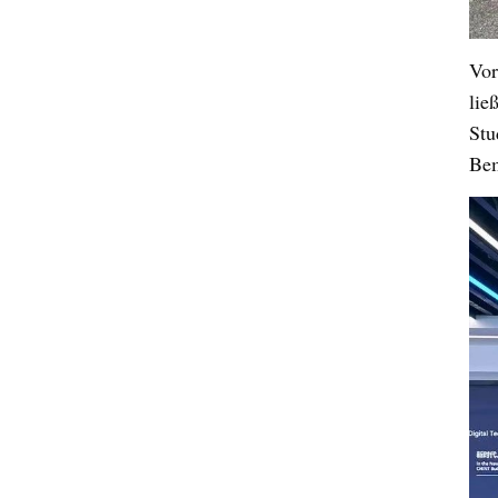
Vor
lie
Stu
Bem