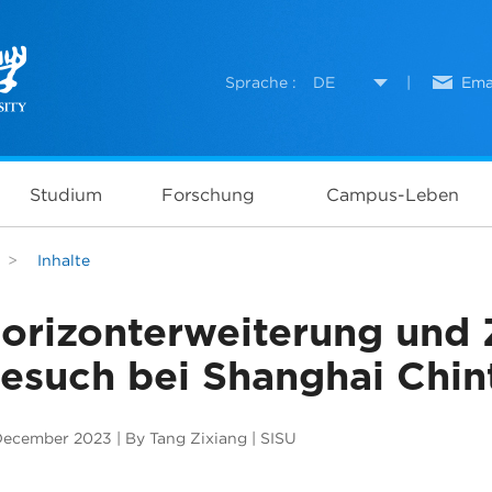
Sprache :
DE
|
Ema
Studium
Forschung
Campus-Leben
>
Inhalte
orizonterweiterung und 
esuch bei Shanghai Chi
December 2023 | By Tang Zixiang | SISU