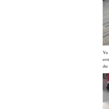
Yu
ers
die