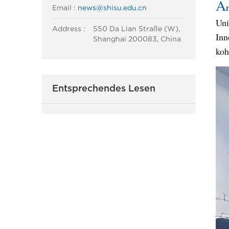
A
Email :
news@shisu.edu.cn
Uni
Address :
550 Da Lian Straße (W),
Inn
Shanghai 200083, China
koh
Entsprechendes Lesen