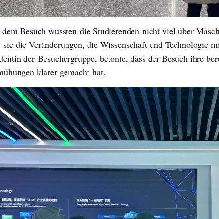
 dem Besuch wusste
n
die Studierenden
nicht viel über Masch
ß
sie die Veränderungen, die Wissenschaft und Te
chnologie mi
dentin der
Besuchergruppe, betonte, dass der Besuch ihre beru
ühungen klarer gemacht
hat
.