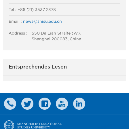
Tel : +86 (21) 3537 2378
Email :
news@shisu.edu.cn
Address :
550 Da Lian Straße (W),
Shanghai 200083, China
Entsprechendes Lesen