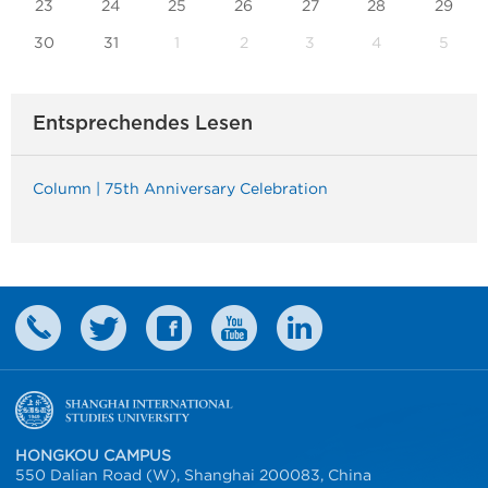
23
24
25
26
27
28
29
30
31
1
2
3
4
5
Entsprechendes Lesen
Column | 75th Anniversary Celebration
HONGKOU CAMPUS
550 Dalian Road (W), Shanghai 200083, China