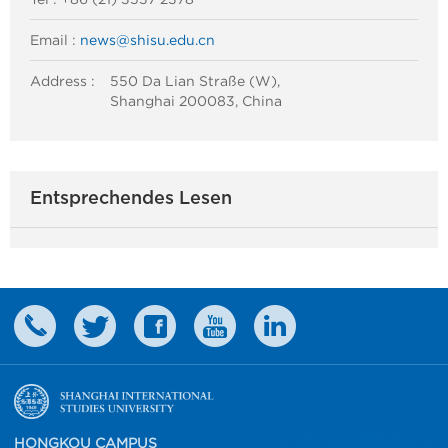
Email :
news@shisu.edu.cn
Address :
550 Da Lian Straße (W),
Shanghai 200083, China
Entsprechendes Lesen
HONGKOU CAMPUS